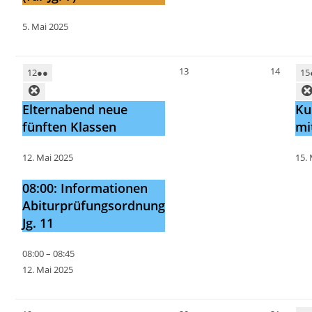
5. Mai 2025
13
14
12
●●
15
Elternabend neue
Ku
fünften Klassen
mi
12. Mai 2025
15.
08:00: Informationen
Abiturprüfungsordnung
Jg. 11
08:00
–
08:45
12. Mai 2025