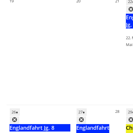
19
20
21
22
En
Jg.
22.
Mai
28
26
●
27
●
29
Englandfahrt Jg. 8
Englandfahrt
Ch