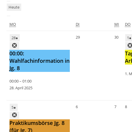
Heute
MO
DI
MI
DO
29
30
28
●
1
●
00:00:
Ta
Wahlfachinformation in
Ar
Jg. 8
1. 
00:00
–
01:00
28. April 2025
6
7
8
5
●
Praktikumsbörse Jg. 8
(für Jg. 7)