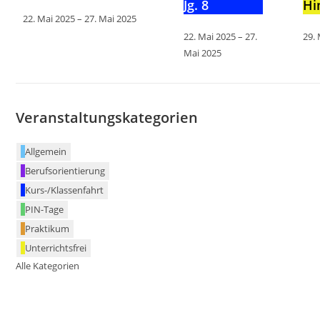
Jg. 8
Hi
22. Mai 2025
–
27. Mai 2025
22. Mai 2025
–
27.
29.
Mai 2025
Veranstaltungskategorien
Allgemein
Berufsorientierung
Kurs-/Klassenfahrt
PIN-Tage
Praktikum
Unterrichtsfrei
Alle Kategorien