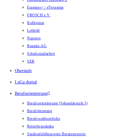
Erasmus+ / eTwinning
FROSCH e.V.
Kollegium
Leitbild
Nuggets
Ruanda-AG
Schulsozialarbeit
SEB
Oberstufe
LuGa digital
Berufsorientierung
Berufsorientierung (Sekundarstufe I)
Berufsberatung
Berufswahlportfolio
Betriebspraktika
Studienfeldbezogene Beratungstests