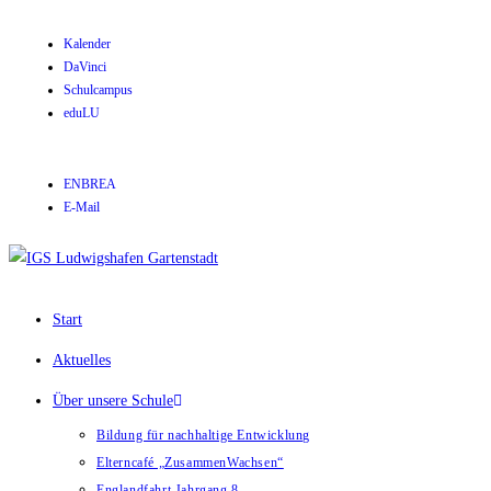
Kalender
DaVinci
Schulcampus
eduLU
ENBREA
E-Mail
Start
Aktuelles
Über unsere Schule
Bildung für nachhaltige Entwicklung
Elterncafé „ZusammenWachsen“
Englandfahrt Jahrgang 8