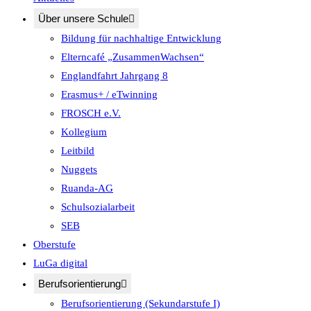
Über unsere Schule
Bildung für nachhaltige Entwicklung
Elterncafé „ZusammenWachsen“
Englandfahrt Jahrgang 8
Erasmus+ / eTwinning
FROSCH e.V.
Kollegium
Leitbild
Nuggets
Ruanda-AG
Schulsozialarbeit
SEB
Oberstufe
LuGa digital
Berufsorientierung
Berufsorientierung (Sekundarstufe I)