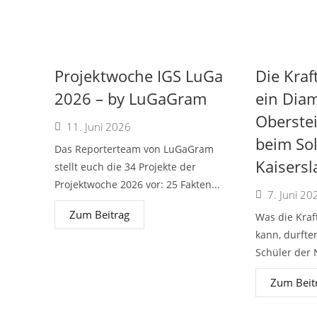
Projektwoche IGS LuGa
Die Kraf
2026 – by LuGaGram
ein Diam
Oberste
11. Juni 2026
beim So
Das Reporterteam von LuGaGram
Kaisersl
stellt euch die 34 Projekte der
Projektwoche 2026 vor: 25 Fakten...
7. Juni 20
Zum Beitrag
Was die Kra
kann, durfte
Schüler der 
Zum Beit