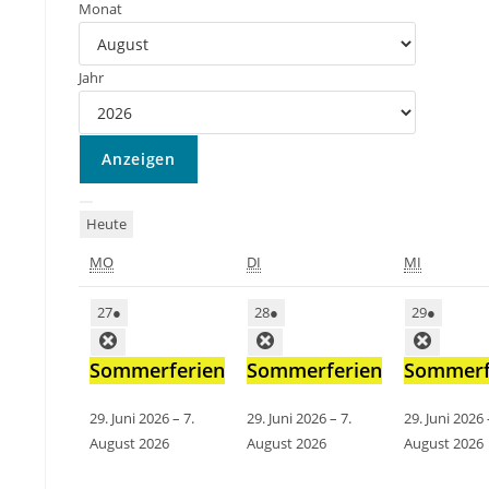
Monat
Jahr
Heute
MO
DI
MI
27
●
28
●
29
●
Sommerferien
Sommerferien
Sommerf
29. Juni 2026
–
7.
29. Juni 2026
–
7.
29. Juni 2026
August 2026
August 2026
August 2026