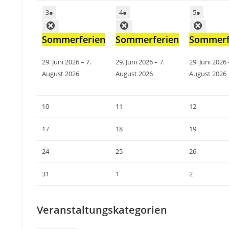
3
●
4
●
5
●
Sommerferien
Sommerferien
Sommerf
29. Juni 2026
–
7.
29. Juni 2026
–
7.
29. Juni 2026
August 2026
August 2026
August 2026
10
11
12
17
18
19
24
25
26
31
1
2
Veranstaltungskategorien