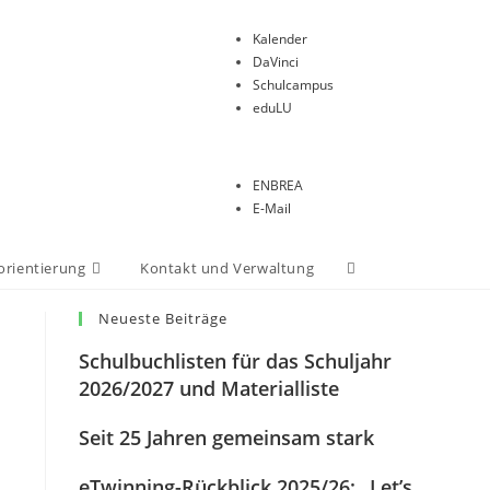
Kalender
DaVinci
Schulcampus
eduLU
ENBREA
E-Mail
orientierung
Kontakt und Verwaltung
Neueste Beiträge
Schulbuchlisten für das Schuljahr
2026/2027 und Materialliste
Seit 25 Jahren gemeinsam stark
eTwinning-Rückblick 2025/26: „Let’s