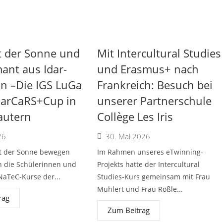
t der Sonne und
Mit Intercultural Studies
ant aus Idar-
und Erasmus+ nach
in –Die IGS LuGa
Frankreich: Besuch bei
larCaRS+Cup in
unserer Partnerschule
autern
Collège Les Iris
26
30. Mai 2026
ft der Sonne bewegen
Im Rahmen unseres eTwinning-
n die Schülerinnen und
Projekts hatte der Intercultural
NaTeC-Kurse der...
Studies-Kurs gemeinsam mit Frau
Muhlert und Frau Rößle...
rag
Zum Beitrag