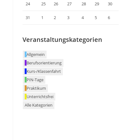
24
25
26
27
28
29
30
31
1
2
3
4
5
6
Veranstaltungskategorien
Allgemein
Berufsorientierung
Kurs-/Klassenfahrt
PIN-Tage
Praktikum
Unterrichtsfrei
Alle Kategorien