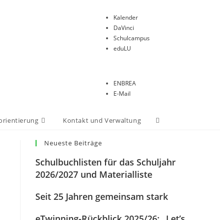
Kalender
DaVinci
Schulcampus
eduLU
ENBREA
E-Mail
orientierung
Kontakt und Verwaltung
Neueste Beiträge
Schulbuchlisten für das Schuljahr
2026/2027 und Materialliste
Seit 25 Jahren gemeinsam stark
eTwinning-Rückblick 2025/26: „Let’s