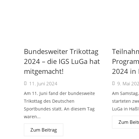
Bundesweiter Trikottag
Teilnahm
2024 – die IGS LuGa hat
Progra
mitgemacht!
2024 in
11. Juni 2024
9. Mai 20
Am 11. Juni fand der bundesweite
Am Samstag, 
Trikottag des Deutschen
starteten zw
Sportbundes statt. An diesem Tag
LuGa in Haßlo
waren...
Zum Beit
Zum Beitrag