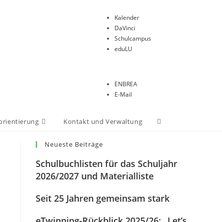
Kalender
DaVinci
Schulcampus
eduLU
ENBREA
E-Mail
orientierung
Kontakt und Verwaltung
Neueste Beiträge
Schulbuchlisten für das Schuljahr
2026/2027 und Materialliste
Seit 25 Jahren gemeinsam stark
eTwinning-Rückblick 2025/26: „Let’s