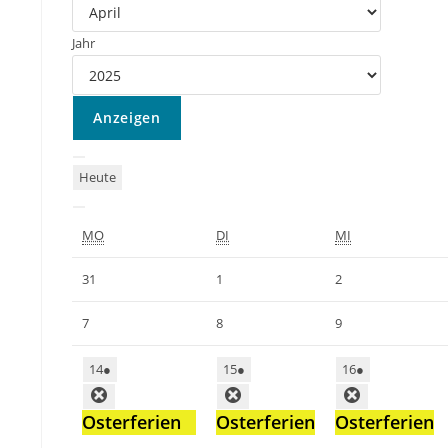
Jahr
Heute
MO
DI
MI
31
1
2
7
8
9
14
●
15
●
16
●
Osterferien
Osterferien
Osterferien