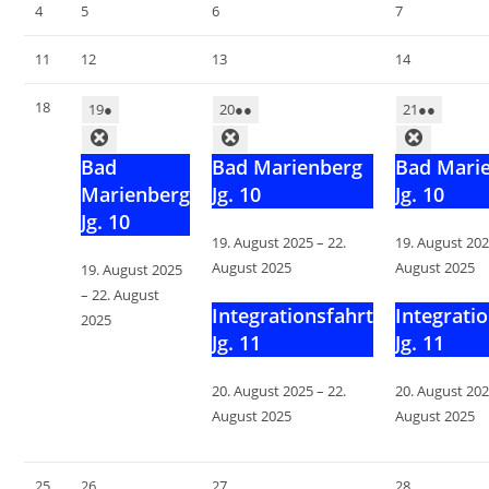
4
5
6
7
11
12
13
14
18
19
●
20
●●
21
●●
Bad
Bad Marienberg
Bad Mari
Marienberg
Jg. 10
Jg. 10
Jg. 10
19. August 2025
–
22.
19. August 20
August 2025
August 2025
19. August 2025
–
22. August
Integrationsfahrt
Integrati
2025
Jg. 11
Jg. 11
20. August 2025
–
22.
20. August 20
August 2025
August 2025
25
26
27
28