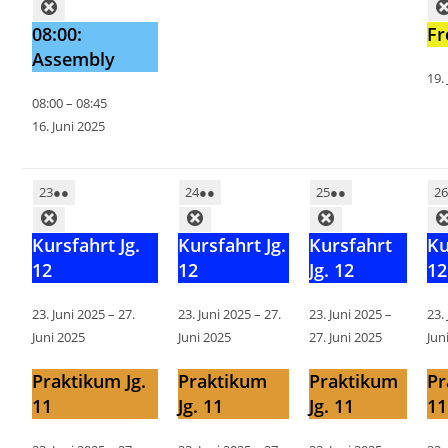
08:00:
Fr
Assembly
19.
08:00
–
08:45
16. Juni 2025
23
●●
24
●●
25
●●
2
Kursfahrt Jg.
Kursfahrt Jg.
Kursfahrt
Ku
12
12
Jg. 12
12
23. Juni 2025
–
27.
23. Juni 2025
–
27.
23. Juni 2025
–
23.
Juni 2025
Juni 2025
27. Juni 2025
Jun
Praktikum Jg.
Praktikum
Praktikum
Pr
11
Jg. 11
Jg. 11
11