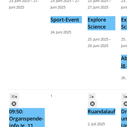
23. Juni 2025
–
27.
23. Juni 2025
–
27.
23. Juni 2025
–
23.
Juni 2025
Juni 2025
27. Juni 2025
Jun
Sport-Event
Explore
Ex
Science
Sc
24. Juni 2025
25. Juni 2025
–
25.
29. Juni 2025
Jun
Ab
Jg
26.
1
30
●
2
●
3
09:50:
Ruandalauf
Dr
Organspende-
u
2. Juli 2025
Info Jg. 11
U