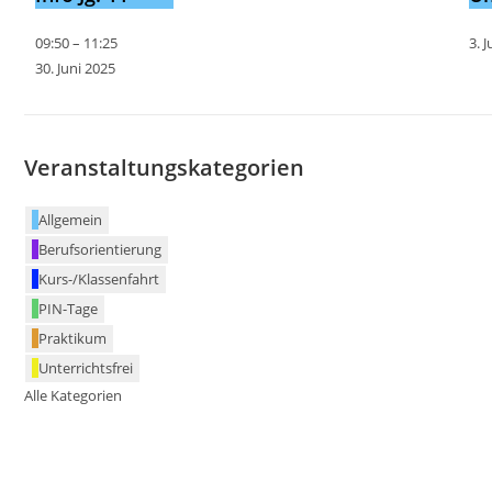
09:50
–
11:25
3. J
30. Juni 2025
Veranstaltungskategorien
Allgemein
Berufsorientierung
Kurs-/Klassenfahrt
PIN-Tage
Praktikum
Unterrichtsfrei
Alle Kategorien