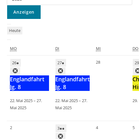
Heute
MO
DI
MI
DO
28
26
●
27
●
2
Englandfahrt
Englandfahrt
Ch
Jg. 8
Jg. 8
Hi
22. Mai 2025
–
27.
22. Mai 2025
–
27.
29.
Mai 2025
Mai 2025
2
4
5
3
●●