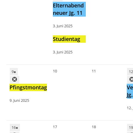
Elternabend
neuer Jg. 11
3. Juni 2025
Studientag
3. Juni 2025
10
11
9
●
1
Pfingstmontag
Ve
Jg
9. Juni 2025
12.
17
18
16
●
1