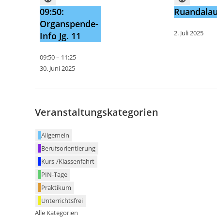
09:50:
Ruandalau
Organspende-
2. Juli 2025
Info Jg. 11
09:50
–
11:25
30. Juni 2025
Veranstaltungskategorien
Allgemein
Berufsorientierung
Kurs-/Klassenfahrt
PIN-Tage
Praktikum
Unterrichtsfrei
Alle Kategorien