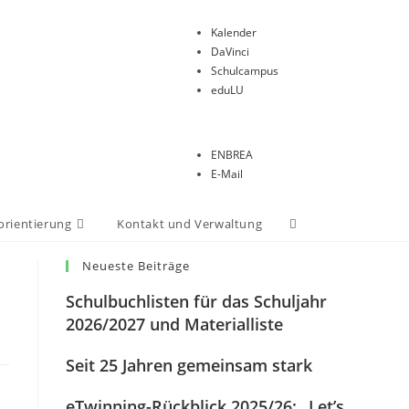
Kalender
DaVinci
Schulcampus
eduLU
ENBREA
E-Mail
orientierung
Kontakt und Verwaltung
Neueste Beiträge
Schulbuchlisten für das Schuljahr
2026/2027 und Materialliste
Seit 25 Jahren gemeinsam stark
eTwinning-Rückblick 2025/26: „Let’s