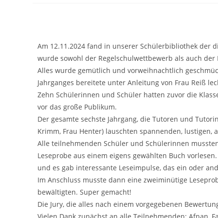
Am 12.11.2024 fand in unserer Schülerbibliothek der d
wurde sowohl der Regelschulwettbewerb als auch der 
Alles wurde gemütlich und vorweihnachtlich geschmüc
Jahrganges bereitete unter Anleitung von Frau Reiß lec
Zehn Schülerinnen und Schüler hatten zuvor die Klas
vor das große Publikum.
Der gesamte sechste Jahrgang, die Tutoren und Tutorin
Krimm, Frau Henter) lauschten spannenden, lustigen, 
Alle teilnehmenden Schüler und Schülerinnen mussten
Leseprobe aus einem eigens gewählten Buch vorlesen. 
und es gab interessante Leseimpulse, das ein oder and
Im Anschluss musste dann eine zweiminütige Leseprob
bewältigten. Super gemacht!
Die Jury, die alles nach einem vorgegebenen Bewertun
Vielen Dank zunächst an alle Teilnehmenden: Afnan, F