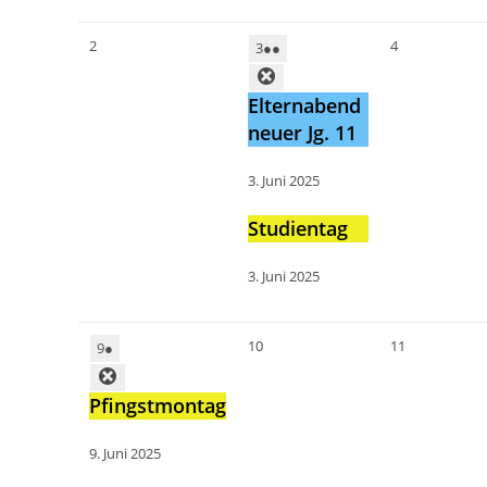
2
4
3
●●
Elternabend
neuer Jg. 11
3. Juni 2025
Studientag
3. Juni 2025
10
11
9
●
Pfingstmontag
9. Juni 2025