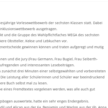
iesjährige Vorlesewettbewerb der sechsten Klassen statt. Dabei
Inklusionswettbewerb ausgetragen.
kt und die Gruppe des Wahlpflichtfaches WEGA des sechsten
kere Obstteller, Kekse und Lebkuchen vor.
senentscheide gewinnen können und traten aufgeregt und mutig
nen und die Jury (Frau Germann, Frau Bugiel, Frau Seiberth-
aufregenden und interessanten Lesebeiträgen.
 zunächst drei Minuten einer selbstgewählten und vorbereiteten
Die Leistung aller Schülerinnen und Schüler war beeindruckend
ere Buch selbst mal zu lesen.
e eines Fremdtextes vorgelesen werden, was alle auch gut
gsbogen auswertete, hatte ein sehr enges Endergebnis.
adil und Alican aus der 6a, Benjamin und Marlon aus der 6b, Anna