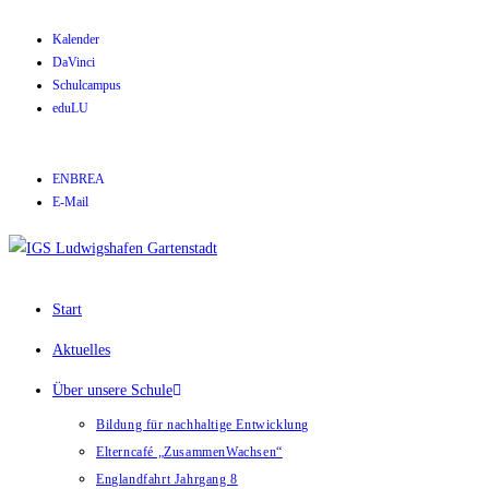
Kalender
DaVinci
Schulcampus
eduLU
ENBREA
E-Mail
Start
Aktuelles
Über unsere Schule
Bildung für nachhaltige Entwicklung
Elterncafé „ZusammenWachsen“
Englandfahrt Jahrgang 8