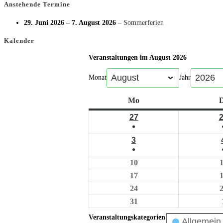
Anstehende Termine
29. Juni 2026
–
7. August 2026
–
Sommerferien
Kalender
Veranstaltungen im August 2026
Monat
Jahr
Mo
D
27
●
3
●
10
17
24
31
Veranstaltungskategorien
Allgemein