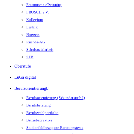
Erasmus+ / eTwinning
FROSCH e.V.
Kollegium
Leitbild
Nuggets
Ruanda-AG
Schulsozialarbeit
SEB
Oberstufe
LuGa digital
Berufsorientierung
Berufsorientierung (Sekundarstufe I)
Berufsberatung
Berufswahlportfolio
Betriebspraktika
Studienfeldbezogene Beratungstests