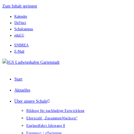
Zum Inhalt springen
Kalender
DaVinci
Schulcampus
eduLU
ENBREA
E-Mail
Start
Aktuelles
Über unsere Schule
Bildung für nachhaltige Entwicklung
Elterncafé „ZusammenWachsen“
Englandfahrt Jahrgang 8
Erasmus+ / eTwinning