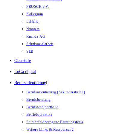
FROSCH e.V.
Kollegium
Leitbild
Nuggets
Ruanda-AG
Schulsozialarbeit
SEB
Oberstufe
LuGa digital
Berufsorientierung
Berufsorientierung (Sekundarstufe I)
Berufsberatung
Berufswahlportfolio
Betriebspraktika
Studienfeldbezogene Beratungstests
Weitere Links & Ressourcen