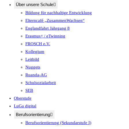
Über unsere Schule
Bildung für nachhaltige Entwicklung
Elterncafé „ZusammenWachsen“
Englandfahrt Jahrgang 8
Erasmus+ / eTwinning
FROSCH e.V.
Kollegium
Leitbild
Nuggets
Ruanda-AG
Schulsozialarbeit
SEB
Oberstufe
LuGa digital
Berufsorientierung
Berufsorientierung (Sekundarstufe I)