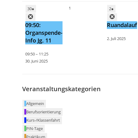
1
30
●
2
●
09:50:
Ruandalauf
Organspende-
2. Juli 2025
Info Jg. 11
09:50
–
11:25
30. Juni 2025
Veranstaltungskategorien
Allgemein
Berufsorientierung
Kurs-/Klassenfahrt
PIN-Tage
Praktikum