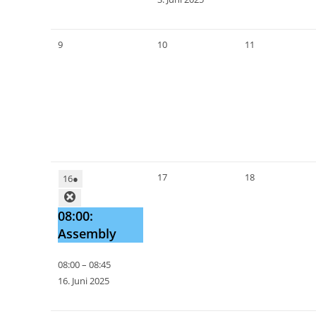
9
10
11
17
18
16
●
08:00:
Assembly
08:00
–
08:45
16. Juni 2025