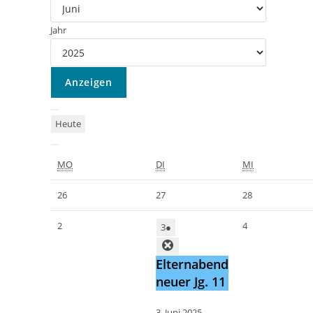
Jahr
Heute
MO
DI
MI
26
27
28
2
4
3
●
Elternabend
neuer Jg. 11
3. Juni 2025