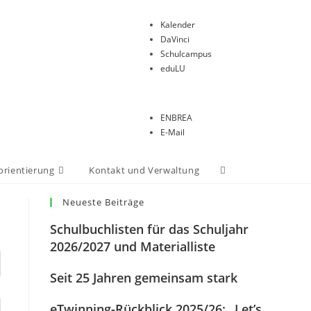
Kalender
DaVinci
Schulcampus
eduLU
ENBREA
E-Mail
orientierung
Kontakt und Verwaltung
Neueste Beiträge
Schulbuchlisten für das Schuljahr
2026/2027 und Materialliste
Seit 25 Jahren gemeinsam stark
eTwinning-Rückblick 2025/26: „Let’s