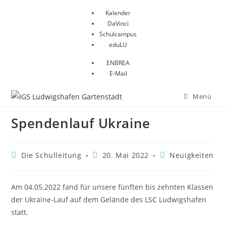
Zum
Kalender
Inhalt
DaVinci
springen
Schulcampus
eduLU
ENBREA
E-Mail
Menü
Spendenlauf Ukraine
Beitrags-
Beitrag
Beitrags-
Die Schulleitung
20. Mai 2022
Neuigkeiten
Autor:
veröffentlicht:
Kategorie:
Am 04.05.2022 fand für unsere fünften bis zehnten Klassen
der Ukraine-Lauf auf dem Gelände des LSC Ludwigshafen
statt.