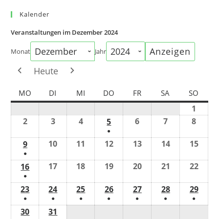
Kalender
Veranstaltungen im Dezember 2024
Monat
Jahr
Heute
MONTAG
DIENSTAG
MITTWOCH
DONNERSTAG
FREITAG
SAMSTAG
SONN
MO
DI
MI
DO
FR
SA
SO
1
1.
Dezem
2
2.
3
3.
4
4.
6
6.
7
7.
8
8.
5
5.
2024
Dezember
Dezember
Dezember
●
Dezember
Dezember
Dezem
Dezember
2024
2024
2024
(1
2024
2024
2024
2024
10
10.
11
11.
12
12.
13
13.
14
14.
15
15.
9
9.
Veranstaltung)
●
Dezember
Dezember
Dezember
Dezember
Dezember
Deze
Dezember
(1
2024
2024
2024
2024
2024
2024
2024
17
17.
18
18.
19
19.
20
20.
21
21.
22
22.
16
16.
Veranstaltung)
●
Dezember
Dezember
Dezember
Dezember
Dezember
Deze
Dezember
(1
2024
2024
2024
2024
2024
2024
2024
23
23.
24
24.
25
25.
26
26.
27
27.
28
28.
29
29.
Veranstaltung)
●
●
●
●
●
●
●
Dezember
Dezember
Dezember
Dezember
Dezember
Dezember
Deze
(1
(1
(1
(1
(1
(1
(1
2024
2024
2024
2024
2024
2024
2024
30
30.
31
31.