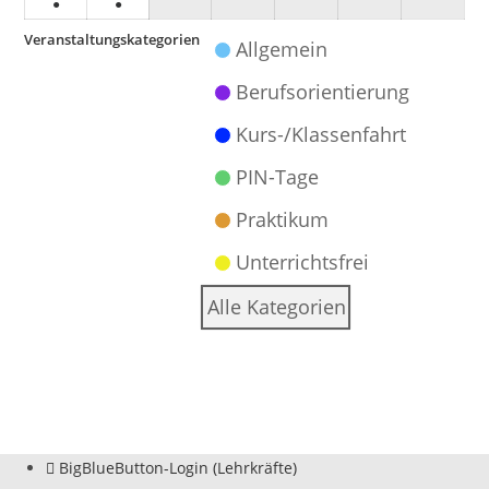
Veranstaltung)
Veranstaltung)
Veranstaltung)
Veranstaltung)
Veranstaltung)
Veranstaltung)
Veranst
●
●
Dezember
Dezember
(1
(1
2024
2024
Veranstaltungskategorien
Allgemein
Veranstaltung)
Veranstaltung)
Berufsorientierung
Kurs-/Klassenfahrt
PIN-Tage
Praktikum
Unterrichtsfrei
Alle Kategorien
BigBlueButton-Login (Lehrkräfte)