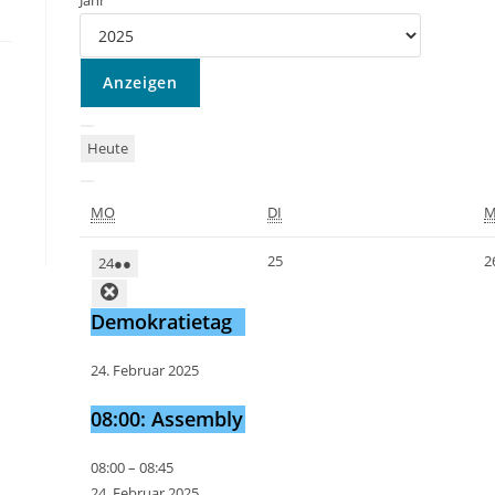
Jahr
Heute
MO
DI
M
25
2
24
●●
Demokratietag
24. Februar 2025
08:00: Assembly
08:00
–
08:45
24. Februar 2025