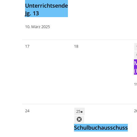
Unterrichtsende
Jg. 13
10. März 2025
17
18
(
1
24
2
25
●
Schulbuchausschuss