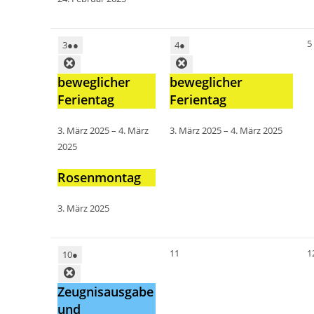
5
3
●●
4
●
beweglicher
beweglicher
Ferientag
Ferientag
3. März 2025
–
4. März
3. März 2025
–
4. März 2025
2025
Rosenmontag
3. März 2025
11
1
10
●
Zeugnisausgabe
und