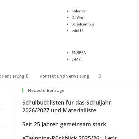
Kalender
DaVinci
Schulcampus
eduLU
ENBREA
E-Mail
orientierung
Kontakt und Verwaltung
Neueste Beiträge
Schulbuchlisten für das Schuljahr
2026/2027 und Materialliste
Seit 25 Jahren gemeinsam stark
eTwinning-Rückblick 2025/26: „Let’s