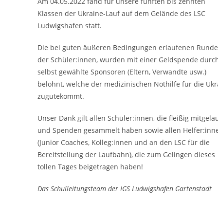
Am 04.05.2022 fand für unsere fünften bis zehnten
Klassen der Ukraine-Lauf auf dem Gelände des LSC
Ludwigshafen statt.
Die bei guten äußeren Bedingungen erlaufenen Rund
der Schüler:innen, wurden mit einer Geldspende durc
selbst gewählte Sponsoren (Eltern, Verwandte usw.)
belohnt, welche der medizinischen Nothilfe für die Ukr
zugutekommt.
Unser Dank gilt allen Schüler:innen, die fleißig mitgela
und Spenden gesammelt haben sowie allen Helfer:inn
(Junior Coaches, Kolleg:innen und an den LSC für die
Bereitstellung der Laufbahn), die zum Gelingen dieses
tollen Tages beigetragen haben!
Das Schulleitungsteam der IGS Ludwigshafen Gartenstadt