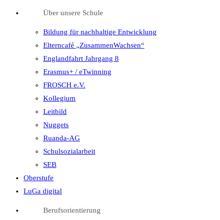
Über unsere Schule
Bildung für nachhaltige Entwicklung
Elterncafé „ZusammenWachsen“
Englandfahrt Jahrgang 8
Erasmus+ / eTwinning
FROSCH e.V.
Kollegium
Leitbild
Nuggets
Ruanda-AG
Schulsozialarbeit
SEB
Oberstufe
LuGa digital
Berufsorientierung