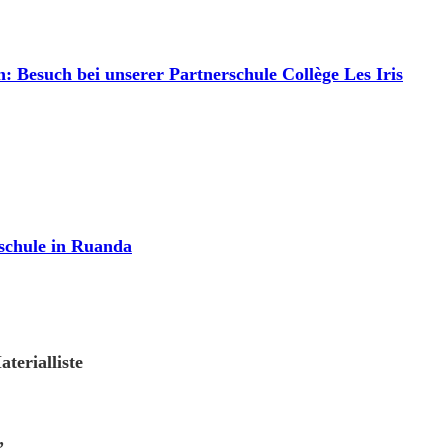
: Besuch bei unserer Partnerschule Collège Les Iris
schule in Ruanda
terialliste