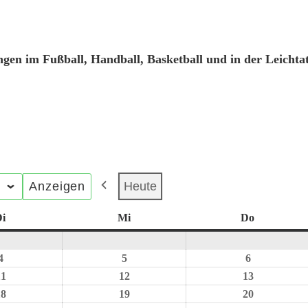
”
ngen im Fußball, Handball, Basketball und in der Leichtat
Heute
i
Mi
Do
4
5
6
11
12
13
18
19
20