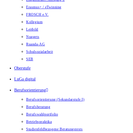
Erasmus+ / eTwinning
FROSCH e.V.
Kollegium
Leitbild
Nuggets
Ruanda-AG
Schulsozialarbeit
SEB
Oberstufe
LuGa digital
Berufsorientierung
Berufsorientierung (Sekundarstufe I)
Berufsberatung
Berufswahlportfolio
Betriebspraktika
Studienfeldbezogene Beratungstests