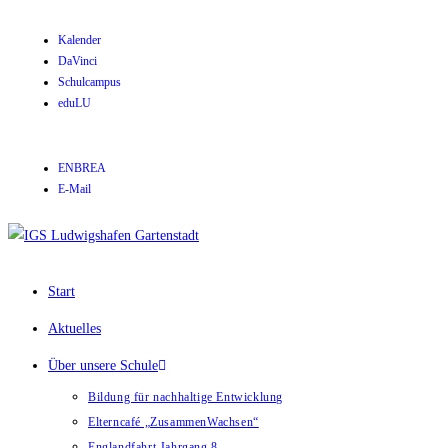
Kalender
DaVinci
Schulcampus
eduLU
ENBREA
E-Mail
Start
Aktuelles
Über unsere Schule
Bildung für nachhaltige Entwicklung
Elterncafé „ZusammenWachsen“
Englandfahrt Jahrgang 8