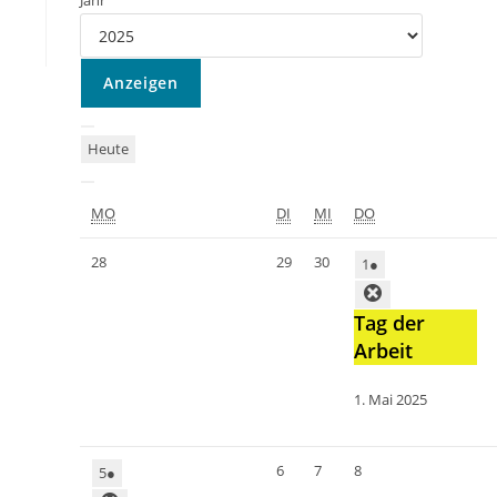
Jahr
Heute
MO
DI
MI
DO
28
29
30
1
●
Tag der
Arbeit
1. Mai 2025
6
7
8
5
●