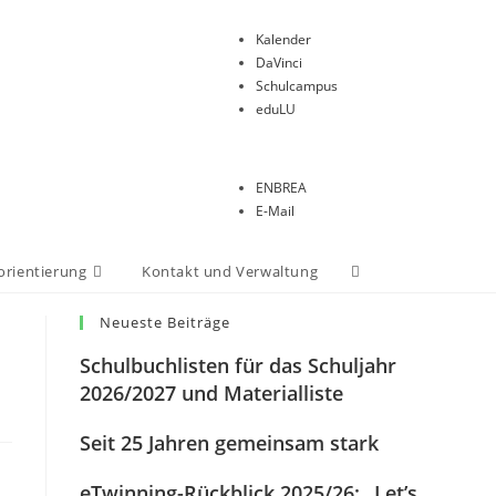
Kalender
DaVinci
Schulcampus
eduLU
ENBREA
E-Mail
orientierung
Kontakt und Verwaltung
Neueste Beiträge
Schulbuchlisten für das Schuljahr
2026/2027 und Materialliste
Seit 25 Jahren gemeinsam stark
eTwinning-Rückblick 2025/26: „Let’s