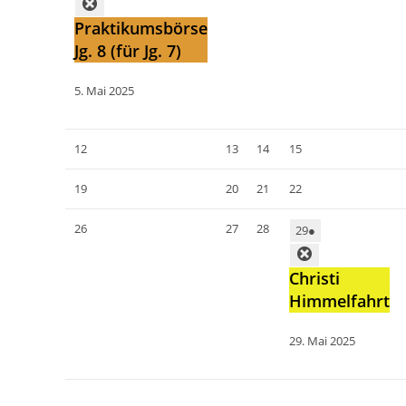
Praktikumsbörse
Jg. 8 (für Jg. 7)
5. Mai 2025
12
13
14
15
19
20
21
22
26
27
28
29
●
Christi
Himmelfahrt
29. Mai 2025