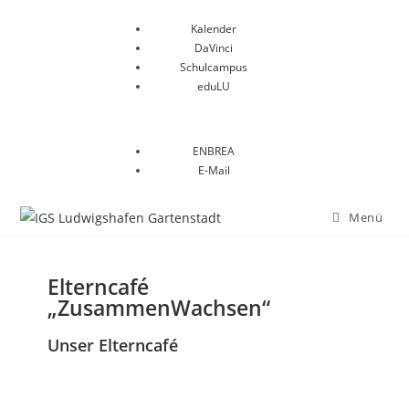
Kalender
DaVinci
Schulcampus
eduLU
ENBREA
E-Mail
Menü
Elterncafé
„ZusammenWachsen
“
Unser Elterncafé