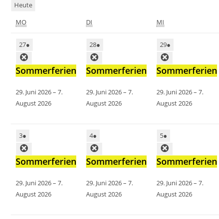
Heute
MO
MONTAG
DI
DIENSTAG
MI
MITTWOCH
27
27.
●
(1
28
28.
●
(1
29
29.
●
(1
Juli
Veranstaltung)
Juli
Veranstaltung)
Juli
Veranstaltung)
Close
Close
Close
Sommerferien
2026
Sommerferien
2026
Sommerferien
2026
29. Juni 2026
–
7.
29. Juni 2026
–
7.
29. Juni 2026
–
7.
August 2026
August 2026
August 2026
3
3.
●
(1
4
4.
●
(1
5
5.
●
(1
August
Veranstaltung)
August
Veranstaltung)
August
Veranstaltung)
Close
Close
Close
Sommerferien
2026
Sommerferien
2026
Sommerferien
2026
29. Juni 2026
–
7.
29. Juni 2026
–
7.
29. Juni 2026
–
7.
August 2026
August 2026
August 2026