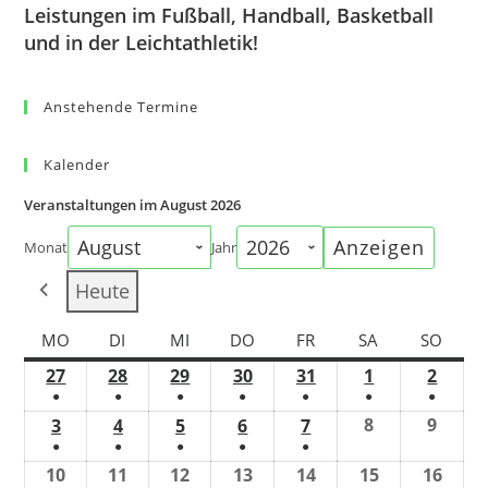
Leistungen im Fußball, Handball, Basketball
und in der Leichtathletik!
Anstehende Termine
Kalender
Veranstaltungen im August 2026
Monat
Jahr
Heute
MO
DI
MI
DO
FR
SA
SO
27
28
29
30
31
1
2
●
●
●
●
●
●
●
8
9
3
4
5
6
7
●
●
●
●
●
10
11
12
13
14
15
16