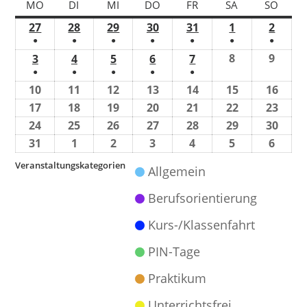
MO
DI
MI
DO
FR
SA
SO
27
28
29
30
31
1
2
●
●
●
●
●
●
●
8
9
3
4
5
6
7
●
●
●
●
●
10
11
12
13
14
15
16
17
18
19
20
21
22
23
24
25
26
27
28
29
30
31
1
2
3
4
5
6
Veranstaltungskategorien
Allgemein
Berufsorientierung
Kurs-/Klassenfahrt
PIN-Tage
Praktikum
Unterrichtsfrei