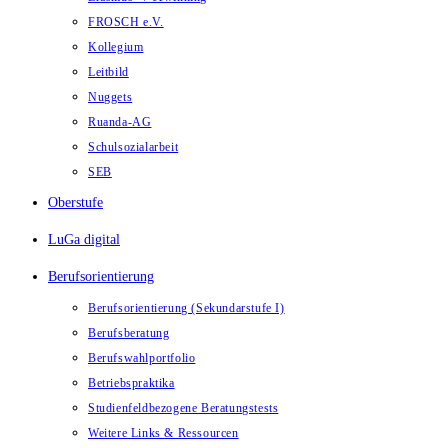
FROSCH e.V.
Kollegium
Leitbild
Nuggets
Ruanda-AG
Schulsozialarbeit
SEB
Oberstufe
LuGa digital
Berufsorientierung
Berufsorientierung (Sekundarstufe I)
Berufsberatung
Berufswahlportfolio
Betriebspraktika
Studienfeldbezogene Beratungstests
Weitere Links & Ressourcen