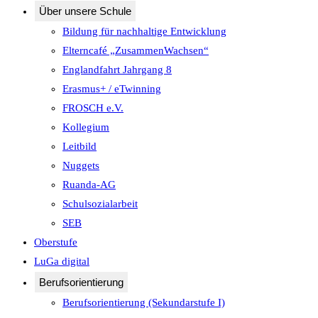
Über unsere Schule
Bildung für nachhaltige Entwicklung
Elterncafé „ZusammenWachsen“
Englandfahrt Jahrgang 8
Erasmus+ / eTwinning
FROSCH e.V.
Kollegium
Leitbild
Nuggets
Ruanda-AG
Schulsozialarbeit
SEB
Oberstufe
LuGa digital
Berufsorientierung
Berufsorientierung (Sekundarstufe I)