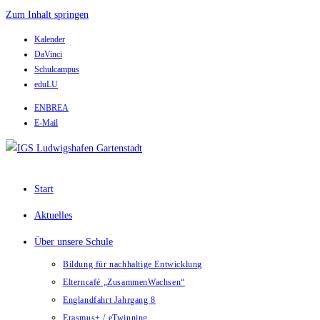
Zum Inhalt springen
Kalender
DaVinci
Schulcampus
eduLU
ENBREA
E-Mail
Start
Aktuelles
Über unsere Schule
Bildung für nachhaltige Entwicklung
Elterncafé „ZusammenWachsen“
Englandfahrt Jahrgang 8
Erasmus+ / eTwinning