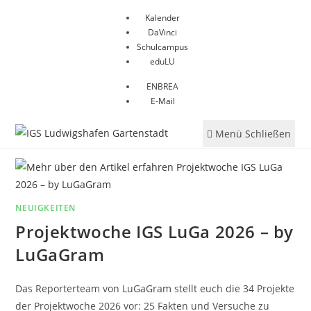
Zum
Kalender
Inhalt
DaVinci
springen
Schulcampus
eduLU
ENBREA
E-Mail
Menü
Schließen
NEUIGKEITEN
Projektwoche IGS LuGa 2026 – by
LuGaGram
Das Reporterteam von LuGaGram stellt euch die 34 Projekte
der Projektwoche 2026 vor: 25 Fakten und Versuche zu