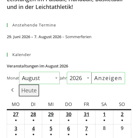
und in der Leichtathletik!
Anstehende Termine
29. Juni 2026
–
7. August 2026
–
Sommerferien
Kalender
Veranstaltungen im August 2026
Monat
Jahr
Heute
MONTAG
DIENSTAG
MITTWOCH
DONNERSTAG
FREITAG
SAMSTAG
SONN
MO
DI
MI
DO
FR
SA
SO
27
27.
28
28.
29
29.
30
30.
31
31.
1
1.
2
2.
●
●
●
●
●
●
●
Juli
Juli
Juli
Juli
Juli
August
Augus
(1
(1
(1
(1
(1
(1
(1
2026
2026
2026
2026
2026
2026
2026
8
8.
9
9.
3
3.
4
4.
5
5.
6
6.
7
7.
Veranstaltung)
Veranstaltung)
Veranstaltung)
Veranstaltung)
Veranstaltung)
Veranstaltung)
Veranst
●
●
●
●
●
August
Augus
August
August
August
August
August