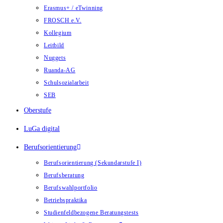
Erasmus+ / eTwinning
FROSCH e.V.
Kollegium
Leitbild
Nuggets
Ruanda-AG
Schulsozialarbeit
SEB
Oberstufe
LuGa digital
Berufsorientierung
Berufsorientierung (Sekundarstufe I)
Berufsberatung
Berufswahlportfolio
Betriebspraktika
Studienfeldbezogene Beratungstests