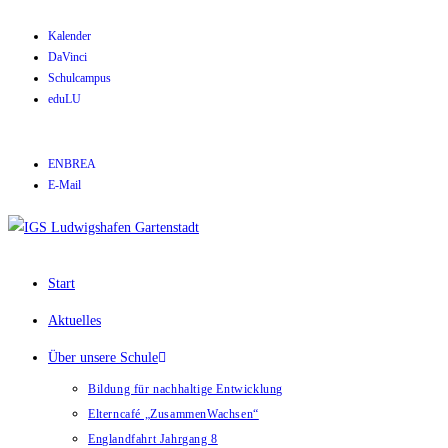
Kalender
DaVinci
Schulcampus
eduLU
ENBREA
E-Mail
Start
Aktuelles
Über unsere Schule
Bildung für nachhaltige Entwicklung
Elterncafé „ZusammenWachsen“
Englandfahrt Jahrgang 8