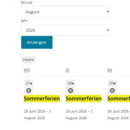
Monat
Jahr
Heute
MO
DI
MI
27
●
28
●
29
●
Sommerferien
Sommerferien
Sommerf
29. Juni 2026
–
7.
29. Juni 2026
–
7.
29. Juni 2026
August 2026
August 2026
August 2026