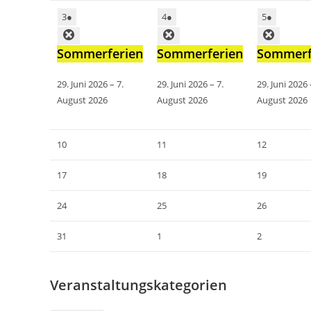
3
●
4
●
5
●
Sommerferien
Sommerferien
Sommerf
29. Juni 2026
–
7.
29. Juni 2026
–
7.
29. Juni 2026
August 2026
August 2026
August 2026
10
11
12
17
18
19
24
25
26
31
1
2
Veranstaltungskategorien