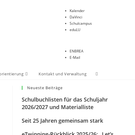
Kalender
DaVinci
Schulcampus
eduLU
ENBREA
E-Mail
orientierung
Kontakt und Verwaltung
Neueste Beiträge
Schulbuchlisten für das Schuljahr
2026/2027 und Materialliste
Seit 25 Jahren gemeinsam stark
eTwinning-Rückblick 2025/26: „Let’s