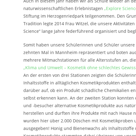
Auch in diesem Jahr haben wir als Schule wieder an d
naturwissenschaftlichen Erlebnistagen
„Explore Scienc
Stiftung im Herzogenriedpark teilgenommen. Den Grun
Tradition legte 2014 Frau Witzel, die unsere Aktivität
Science“ lange Jahre federführend organisiert und begl
Somit haben unsere Schülerinnen und Schüler unsere
zehnten Mal in Mannheim repräsentiert und boten auc
mehrere Mitmachstationen für alle Altersstufen an, d
„Klima und Umwelt – Kosmetik ohne schlechtes Gewis
An der ersten von drei Stationen zeigten die Schüleri
Inhaltsstoffe in alltäglichen Kosmetikprodukten enthalt
darüber auf, ob ein Produkt schädliche Chemikalien e
selbst erkennen kann. An der zweiten Station konnten
und -besucher alternative Kosmetikprodukte aus natü
herstellen und durften ihre Produkte mit nach Hause
wurden hier über 2.000 Döschen mit Kosmetikproben u
ausgegeben! Honig und Bienenwachs als Inhaltsstoffe 
Kosmetikprodukte stammten dabei übrigens von unse