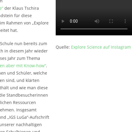
en
e“
der Klaus Tschira
dstein für diese
en im Rahmen von „Explore
eitet hat.
 Schule nun bereits zum
Quelle:
Explore Science auf Instagram
h in diesem Jahr wieder
ieses Jahr zum Thema
sen aber mit Know-how“
.
nnen und Schüler, welche
en sind, und klärten
nthält und wie man diese
 die Standbesucherinnen
rlichen Ressourcen
 nehmen. Insgesamt
nd „IGS LuGa“-Aufschrift
unserer nachhaltigen
ren Schulbienen und