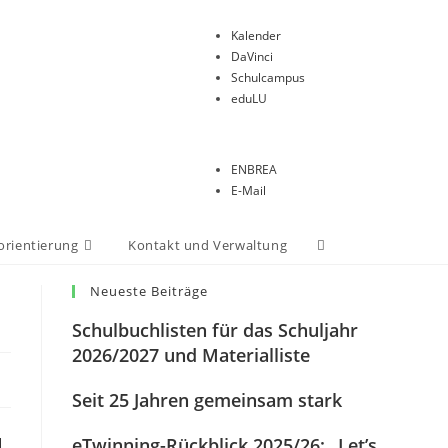
Kalender
DaVinci
Schulcampus
eduLU
ENBREA
E-Mail
orientierung
Kontakt und Verwaltung
Neueste Beiträge
Schulbuchlisten für das Schuljahr
2026/2027 und Materialliste
Seit 25 Jahren gemeinsam stark
eTwinning-Rückblick 2025/26: „Let’s