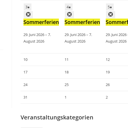
3
●
4
●
5
●
Sommerferien
Sommerferien
Sommerf
29. Juni 2026
–
7.
29. Juni 2026
–
7.
29. Juni 2026
August 2026
August 2026
August 2026
10
11
12
17
18
19
24
25
26
31
1
2
Veranstaltungskategorien