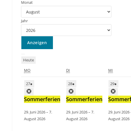
Monat
Jahr
Heute
MO
DI
MI
27
●
28
●
29
●
Sommerferien
Sommerferien
Sommerf
29. Juni 2026
–
7.
29. Juni 2026
–
7.
29. Juni 2026
August 2026
August 2026
August 2026