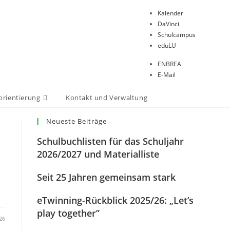
Kalender
DaVinci
Schulcampus
eduLU
ENBREA
E-Mail
orientierung
Kontakt und Verwaltung
Website-
Suche
Neueste Beiträge
umschalten
Schulbuchlisten für das Schuljahr
2026/2027 und Materialliste
Seit 25 Jahren gemeinsam stark
eTwinning-Rückblick 2025/26: „Let’s
play together”
26