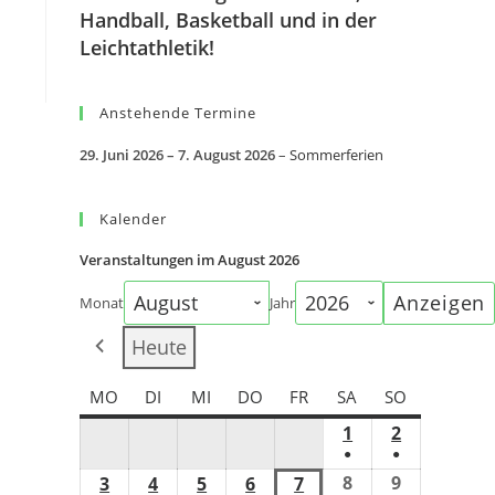
Handball, Basketball und in der
Leichtathletik!
Anstehende Termine
29. Juni 2026
–
7. August 2026
–
Sommerferien
Kalender
Veranstaltungen im August 2026
Monat
Jahr
Heute
MO
DI
MI
DO
FR
SA
SO
1
2
●
●
8
9
3
4
5
6
7