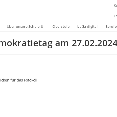
K
E
Über unsere Schule
Oberstufe
LuGa digital
Berufs
okratietag am 27.02.202
licken für das Fotokoll