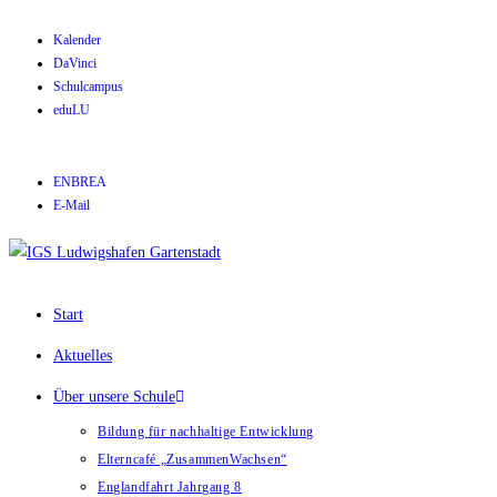
Kalender
DaVinci
Schulcampus
eduLU
ENBREA
E-Mail
Start
Aktuelles
Über unsere Schule
Bildung für nachhaltige Entwicklung
Elterncafé „ZusammenWachsen“
Englandfahrt Jahrgang 8