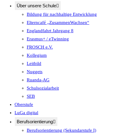
Über unsere Schule
Bildung für nachhaltige Entwicklung
Elterncafé „ZusammenWachsen“
Englandfahrt Jahrgang 8
Erasmus+ / eTwinning
FROSCH e.V.
Kollegium
Leitbild
Nuggets
Ruanda-AG
Schulsozialarbeit
SEB
Oberstufe
LuGa digital
Berufsorientierung
Berufsorientierung (Sekundarstufe I)