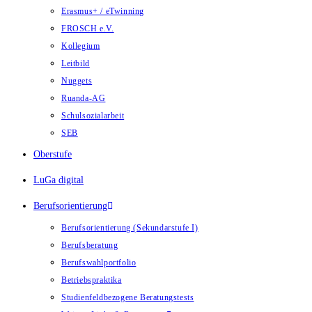
Erasmus+ / eTwinning
FROSCH e.V.
Kollegium
Leitbild
Nuggets
Ruanda-AG
Schulsozialarbeit
SEB
Oberstufe
LuGa digital
Berufsorientierung
Berufsorientierung (Sekundarstufe I)
Berufsberatung
Berufswahlportfolio
Betriebspraktika
Studienfeldbezogene Beratungstests