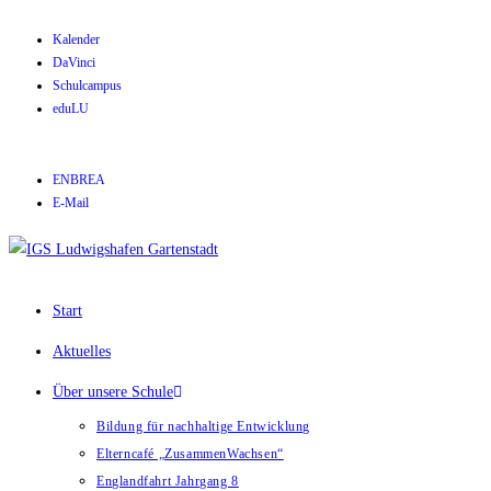
Kalender
DaVinci
Schulcampus
eduLU
ENBREA
E-Mail
Start
Aktuelles
Über unsere Schule
Bildung für nachhaltige Entwicklung
Elterncafé „ZusammenWachsen“
Englandfahrt Jahrgang 8