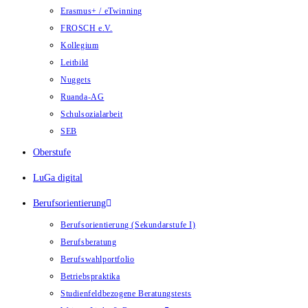
Erasmus+ / eTwinning
FROSCH e.V.
Kollegium
Leitbild
Nuggets
Ruanda-AG
Schulsozialarbeit
SEB
Oberstufe
LuGa digital
Berufsorientierung
Berufsorientierung (Sekundarstufe I)
Berufsberatung
Berufswahlportfolio
Betriebspraktika
Studienfeldbezogene Beratungstests