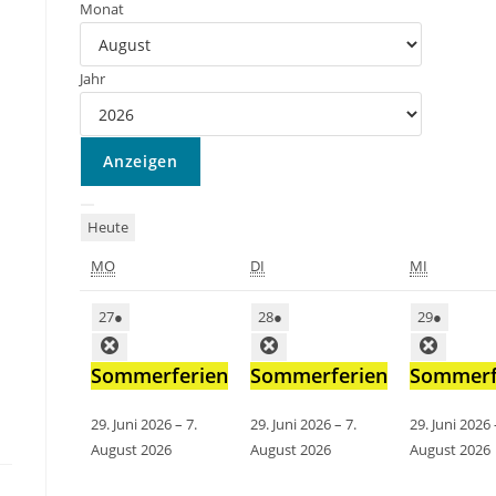
Monat
Jahr
Heute
MO
DI
MI
27
●
28
●
29
●
Sommerferien
Sommerferien
Sommerf
29. Juni 2026
–
7.
29. Juni 2026
–
7.
29. Juni 2026
August 2026
August 2026
August 2026