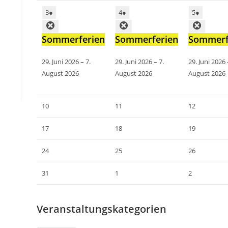
3
●
4
●
5
●
Sommerferien
Sommerferien
Sommerf
29. Juni 2026
–
7.
29. Juni 2026
–
7.
29. Juni 2026
August 2026
August 2026
August 2026
10
11
12
17
18
19
24
25
26
31
1
2
Veranstaltungskategorien