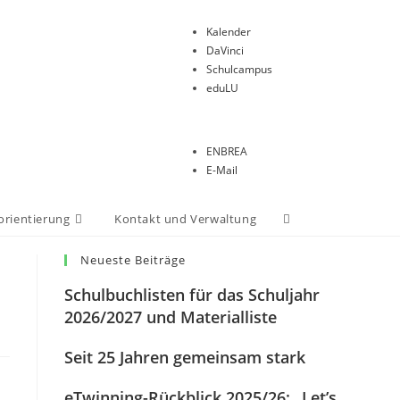
Kalender
DaVinci
Schulcampus
eduLU
ENBREA
E-Mail
orientierung
Kontakt und Verwaltung
Neueste Beiträge
Schulbuchlisten für das Schuljahr
2026/2027 und Materialliste
Seit 25 Jahren gemeinsam stark
eTwinning-Rückblick 2025/26: „Let’s