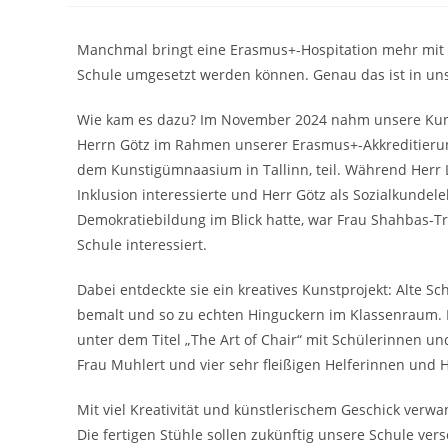
Manchmal bringt eine Erasmus+-Hospitation mehr mit a
Schule umgesetzt werden können. Genau das ist in uns
Wie kam es dazu? Im November 2024 nahm unsere Kuns
Herrn Götz im Rahmen unserer Erasmus+-Akkreditierun
dem Kunstigümnaasium in Tallinn, teil. Während Herr L
Inklusion interessierte und Herr Götz als Sozialkunde
Demokratiebildung im Blick hatte, war Frau Shahbas-T
Schule interessiert.
Dabei entdeckte sie ein kreatives Kunstprojekt: Alte 
bemalt und so zu echten Hinguckern im Klassenraum. Die
unter dem Titel „The Art of Chair“ mit Schülerinnen u
Frau Muhlert und vier sehr fleißigen Helferinnen und 
Mit viel Kreativität und künstlerischem Geschick verw
Die fertigen Stühle sollen zukünftig unsere Schule ve