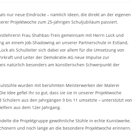
ls nur neue Eindrücke – nämlich Ideen, die direkt an der eigenen
erer Projektwoche zum 25-jährigen Schuljubiläum passiert.
tlehrerin Frau Shahbas-Treis gemeinsam mit Herrn Lück und
g an einem Job-Shadowing an unserer Partnerschule in Estland,
ück als Schulleiter sich dabei vor allem für die Umsetzung von
lehrkraft und Leiter der Demokratie-AG neue Impulse zur
reis natürlich besonders am künstlerischen Schwerpunkt der
Schulstühle wurden mit berühmten Meisterwerken der Malerei
 Idee gefiel ihr so gut, dass sie sie in unserer Projektwoche
nd Schülern aus den Jahrgängen 9 bis 11 umsetzte – unterstützt vo
Helfern aus dem 12er-Jahrgang.
andelte die Projektgruppe gewöhnliche Stühle in echte Kunstwerke.
rschönern und noch lange an die besondere Projektwoche erinnern.