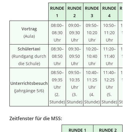
RUNDE
RUNDE
RUNDE
RUNDE
RUND
1
2
3
4
5
08:00–
09:00–
09:50–
10:50–
11:35
Vortrag
08:30
09:30
10:20
11:20
12:0
(Aula)
Uhr
Uhr
Uhr
Uhr
Uhr
Schülertaxi
08:30–
09:30–
10:20–
11:20–
12:05
(Rundgang durch
08:50
09:50
10:40
11:40
12:2
die Schule)
Uhr
Uhr
Uhr
Uhr
Uhr
08:50–
09:50–
10:40–
11:40–
12:25
09:35
10:35
11:25
12:25
13:1
Unterrichtsbesuch
Uhr
Uhr
Uhr
Uhr
Uhr
(Jahrgänge 5/6)
(2.
(3.
(4.
(5.
(6.
Stunde)
Stunde)
Stunde)
Stunde)
Stund
Zeitfenster für die MSS:
RUNDE 1
RUNDE 2