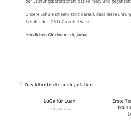
der Leistungsbereitschaft, des Fairplay und gegensei
Unsere Schule ist sehr stolz darauf, dass diese Ehru
Schüler der IGS LuGa zuteil wird.
Herzlichen Glückwunsch, Jamal!
Das könnte dir auch gefallen
LuGa für Luan
Erste Te
traini
12. Juni 2022
L