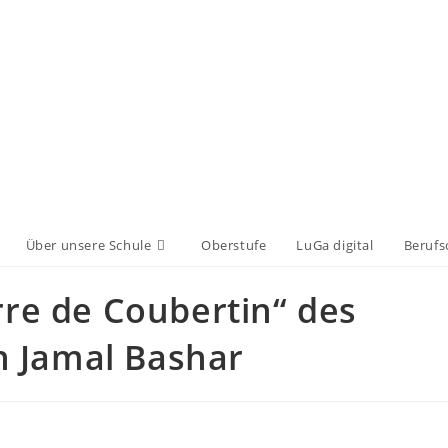
Über unsere Schule
Oberstufe
LuGa digital
Berufs
rre de Coubertin“ des
 Jamal Bashar