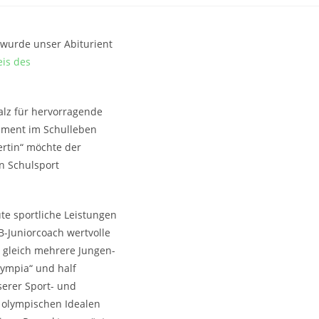
wurde unser Abiturient
eis des
falz für hervorragende
ement im Schulleben
ertin“ möchte der
n Schulsport
te sportliche Leistungen
B-Juniorcoach wertvolle
r gleich mehrere Jungen-
lympia“ und half
serer Sport- und
n olympischen Idealen