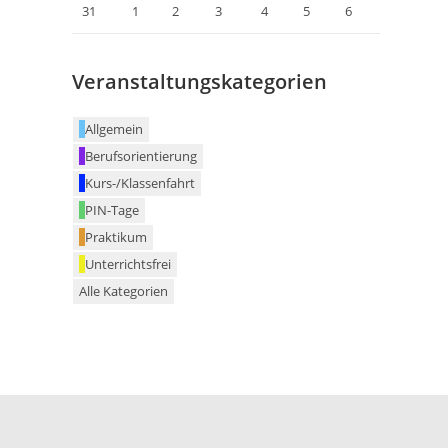
31
1
2
3
4
5
6
Veranstaltungskategorien
Allgemein
Berufsorientierung
Kurs-/Klassenfahrt
PIN-Tage
Praktikum
Unterrichtsfrei
Alle Kategorien