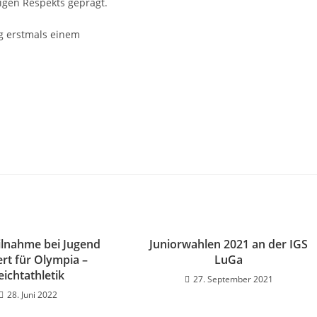
tigen Respekts geprägt.
ng erstmals einem
ilnahme bei Jugend
Juniorwahlen 2021 an der IGS
ert für Olympia –
LuGa
eichtathletik
27. September 2021
28. Juni 2022