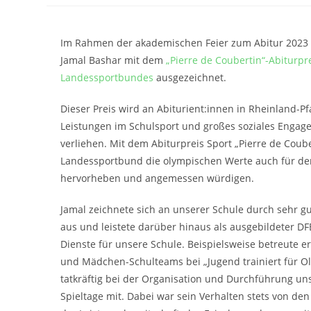
Im Rahmen der akademischen Feier zum Abitur 2023 
Jamal Bashar mit dem
„Pierre de Coubertin“-Abiturpr
Landessportbundes
ausgezeichnet.
Dieser Preis wird an Abiturient:innen in Rheinland-P
Leistungen im Schulsport und großes soziales Engag
verliehen. Mit dem Abiturpreis Sport „Pierre de Coub
Landessportbund die olympischen Werte auch für de
hervorheben und angemessen würdigen.
Jamal zeichnete sich an unserer Schule durch sehr gu
aus und leistete darüber hinaus als ausgebildeter DF
Dienste für unsere Schule. Beispielsweise betreute e
und Mädchen-Schulteams bei „Jugend trainiert für O
tatkräftig bei der Organisation und Durchführung un
Spieltage mit. Dabei war sein Verhalten stets von de