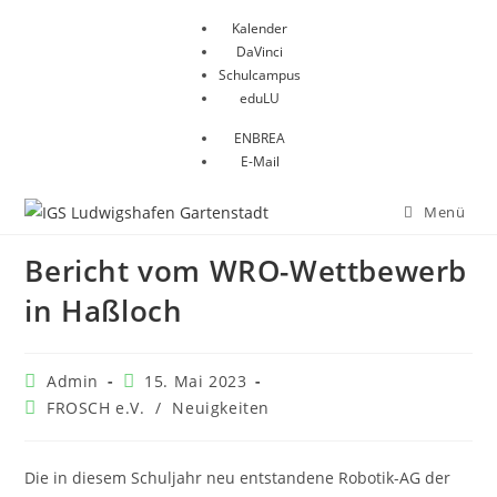
Zum
Kalender
Inhalt
DaVinci
springen
Schulcampus
eduLU
ENBREA
E-Mail
Menü
Bericht vom WRO-Wettbewerb
in Haßloch
Beitrags-
Beitrag
Admin
15. Mai 2023
Autor:
veröffentlicht:
Beitrags-
FROSCH e.V.
/
Neuigkeiten
Kategorie:
Die in diesem Schuljahr neu entstandene Robotik-AG der