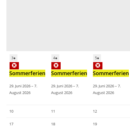
3
3.
●
(1
4
4.
●
(1
5
5.
●
(1
August
Veranstaltung)
August
Veranstaltung)
August
Veranstaltung)
Close
Close
Close
Sommerferien
2026
Sommerferien
2026
Sommerferien
2026
29. Juni 2026
–
7.
29. Juni 2026
–
7.
29. Juni 2026
–
7.
August 2026
August 2026
August 2026
10
10.
11
11.
12
12.
August
August
August
17
17.
18
18.
19
19.
2026
2026
2026