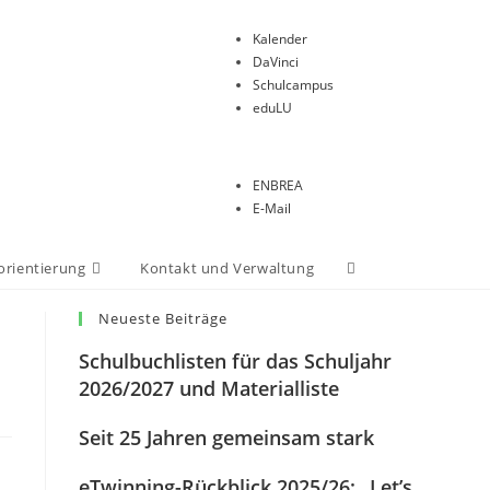
Kalender
DaVinci
Schulcampus
eduLU
ENBREA
E-Mail
orientierung
Kontakt und Verwaltung
Neueste Beiträge
Schulbuchlisten für das Schuljahr
2026/2027 und Materialliste
Seit 25 Jahren gemeinsam stark
eTwinning-Rückblick 2025/26: „Let’s