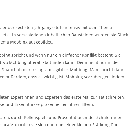
üler der sechsten Jahrgangsstufe intensiv mit dem Thema
setzt. In verschiedenen inhaltlichen Bausteinen wurden sie Stück
Thema Mobbing ausgebildet.
ing spricht und wann nur ein einfacher Konflikt besteht. Sie
d wo Mobbing überall stattfinden kann. Denn nicht nur in der
k, Snapchat oder Instagram – gibt es Mobbing. Man spricht dann
en außerdem, dass es wichtig ist, Mobbing vorzubeugen, indem
eten Expertinnen und Experten das erste Mal zur Tat schreiten,
se und Erkenntnisse präsentierten: ihren Eltern.
akaten, durch Rollenspiele und Präsentationen der Schülerinnen
rncafé konnten sie sich dann bei einer kleinen Stärkung über