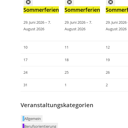
Sommerferien
Sommerferien
Sommerf
29. Juni 2026
–
7.
29. Juni 2026
–
7.
29. Juni 2026
August 2026
August 2026
August 2026
10
11
12
17
18
19
24
25
26
31
1
2
Veranstaltungskategorien
Allgemein
Berufsorientierung