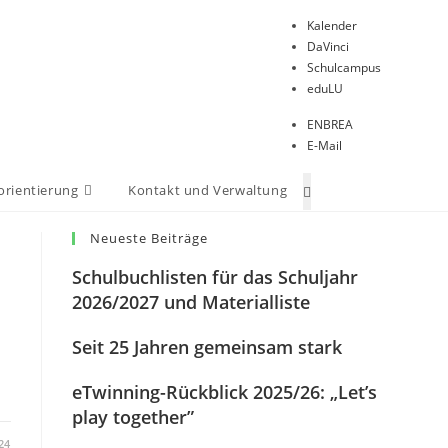
Kalender
DaVinci
Schulcampus
eduLU
ENBREA
E-Mail
orientierung
Kontakt und Verwaltung
Website-
Suche
Neueste Beiträge
umschalten
Schulbuchlisten für das Schuljahr
2026/2027 und Materialliste
Seit 25 Jahren gemeinsam stark
eTwinning-Rückblick 2025/26: „Let’s
play together”
24