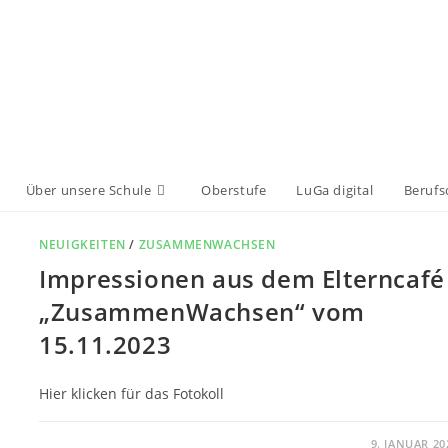
Über unsere Schule
Oberstufe
LuGa digital
Berufs
NEUIGKEITEN
/
ZUSAMMENWACHSEN
Impressionen aus dem Elterncafé
„ZusammenWachsen“ vom
15.11.2023
Hier klicken für das Fotokoll
0 KOMMENTARE
9. JANUAR 20