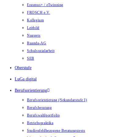
Erasmus+ / eTwinning
FROSCH e.V.
Kollegium
Leitbild
Nuggets
Ruanda-AG
Schulsozialarbeit
SEB
Oberstufe
LuGa digital
Berufsorientierung
Berufsorientierung (Sekundarstufe I)
Berufsberatung
Berufswahlportfolio
Betriebspraktika
Studienfeldbezogene Beratungstests