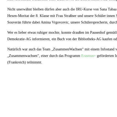
Nicht unerwähnt bleiben dürfen aber auch die IRU-Kurse von Sana Tabaa u
Hexen-Moritat der 8. Klasse mit Frau Straßner und unsere Schüler:innen S
Souverän führte dabei Amina Vrgovcevic, unsere Schülersprecherin, dur
Wer es lieber etwas ruhiger mochte, konnte draußen im Pausenhof gemütli
Demokratie-AG informieren, ein Buch von der Bibliotheks-AG kaufen oder
Natürlich war auch das Team „ZusammenWachsen“ mit einem Infostand vertr
„Zusammenwachsen“, einer durch das Programm
Erasmus+
geförderten I
(Frankreich) teilnimmt.