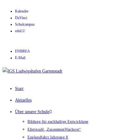
Kalender
DaVinci
Schulcampus
eduLU
ENBREA
E-Mail
Start
Aktuelles
Über unsere Schule
Bildung für nachhaltige Entwicklung
Elterncafé „ZusammenWachsen“
Englandfahrt Jahrgang 8