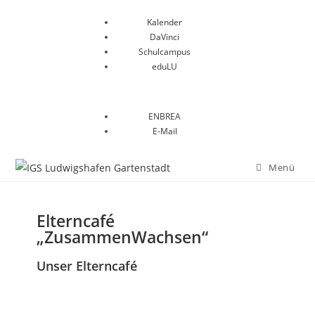
Kalender
DaVinci
Schulcampus
eduLU
ENBREA
E-Mail
Menü
Elterncafé
„ZusammenWachsen
“
Unser Elterncafé