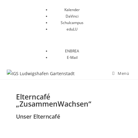
Kalender
DaVinci
Schulcampus
eduLU
ENBREA
E-Mail
Menü
Elterncafé
„ZusammenWachsen
“
Unser Elterncafé