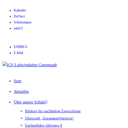
Kalender
DaVinci
Schulcampus
eduLU
ENBREA
E-Mail
Start
Aktuelles
Über unsere Schule
Bildung für nachhaltige Entwicklung
Elterncafé „ZusammenWachsen“
Englandfahrt Jahrgang 8