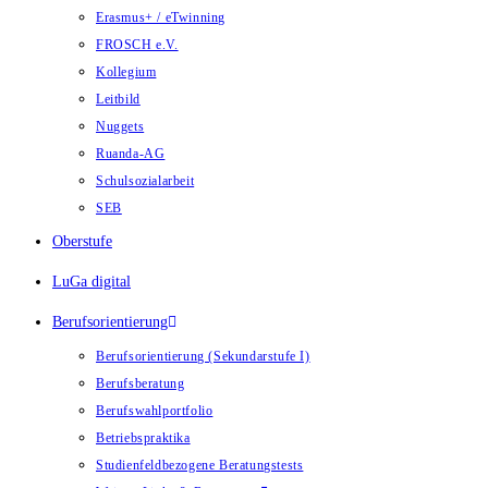
Erasmus+ / eTwinning
FROSCH e.V.
Kollegium
Leitbild
Nuggets
Ruanda-AG
Schulsozialarbeit
SEB
Oberstufe
LuGa digital
Berufsorientierung
Berufsorientierung (Sekundarstufe I)
Berufsberatung
Berufswahlportfolio
Betriebspraktika
Studienfeldbezogene Beratungstests