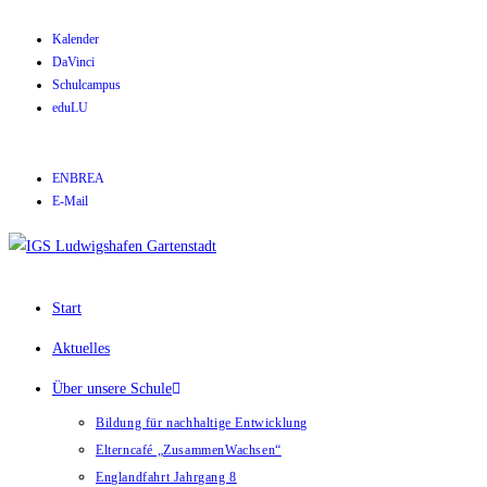
Kalender
DaVinci
Schulcampus
eduLU
ENBREA
E-Mail
Start
Aktuelles
Über unsere Schule
Bildung für nachhaltige Entwicklung
Elterncafé „ZusammenWachsen“
Englandfahrt Jahrgang 8