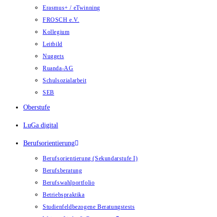
Erasmus+ / eTwinning
FROSCH e.V.
Kollegium
Leitbild
Nuggets
Ruanda-AG
Schulsozialarbeit
SEB
Oberstufe
LuGa digital
Berufsorientierung
Berufsorientierung (Sekundarstufe I)
Berufsberatung
Berufswahlportfolio
Betriebspraktika
Studienfeldbezogene Beratungstests