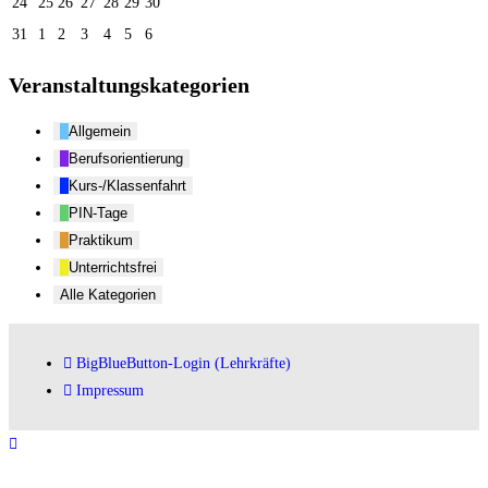
24
25
26
27
28
29
30
31
1
2
3
4
5
6
Veranstaltungskategorien
Allgemein
Berufsorientierung
Kurs-/Klassenfahrt
PIN-Tage
Praktikum
Unterrichtsfrei
Alle Kategorien
BigBlueButton-Login (Lehrkräfte)
Impressum