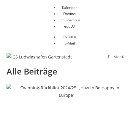
Zum
Kalender
Inhalt
DaVinci
springen
Schulcampus
eduLU
ENBREA
E-Mail
Menü
Alle Beiträge